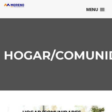
MORENO SBD | 93 727 77 07 | info@morenosbd.com | C/ Marqués
de Comillas, 21 | 08202 - Sabadell
MENU
HOGAR/COMUNI