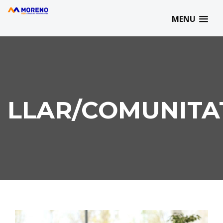
MORENO SBD | 93 727 77 07 | info@morenosbd.com | C/ Marqués
de Comillas, 21 | 08202 - Sabadell
MENU
LLAR/COMUNITA