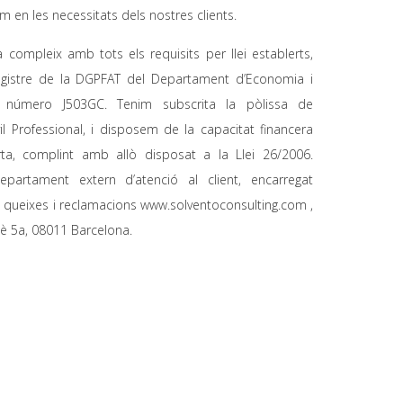
em en les necessitats dels nostres clients.
compleix amb tots els requisits per llei establerts,
Registre de la DGPFAT del Departament d’Economia i
 número J503GC. Tenim subscrita la pòlissa de
vil Professional, i disposem de la capacitat financera
rta, complint amb allò disposat a la Llei 26/2006.
partament extern d’atenció al client, encarregat
s queixes i reclamacions www.solventoconsulting.com ,
6è 5a, 08011 Barcelona.