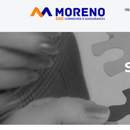
MORENO SBD | 93 727 77 07 | info@morenosbd.com | C/ Marqués de 
IN