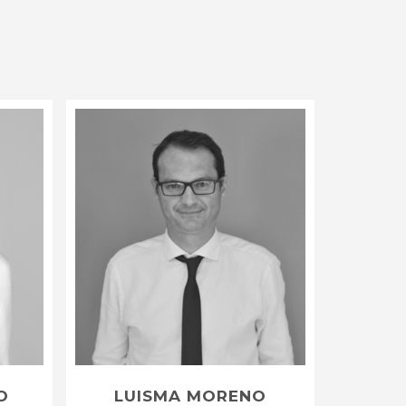
O
LUISMA MORENO