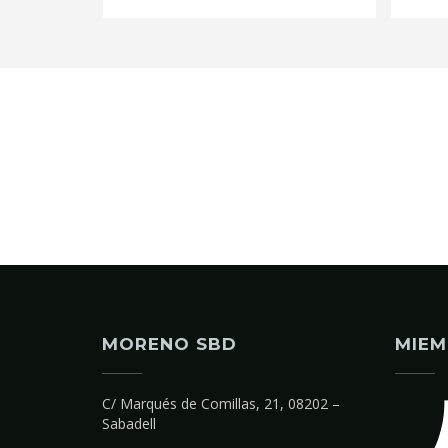
MORENO SBD
MIEM
C/ Marqués de Comillas, 21, 08202 –
Sabadell